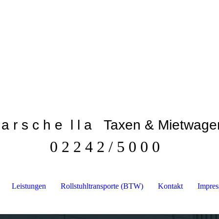
a r s c h e l l a Taxen & Mietwage
0 2 2 4 2 / 5 0 0 0
Leistungen
Rollstuhltransporte (BTW)
Kontakt
Impre