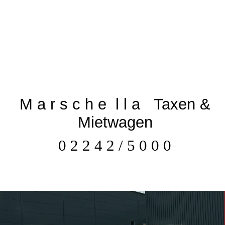
M a r s c h e l l a Taxen &
Mietwagen
0 2 2 4 2 / 5 0 0 0